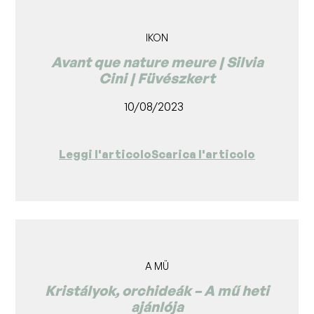
IKON
Avant que nature meure | Silvia
Cini | Füvészkert
10/08/2023
Leggi l'articolo
Scarica l'articolo
A MÜ
Kristályok, orchideák – A mű heti
ajánlója